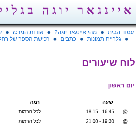
א י י נ ג א ר י ו ג ה ב ג ל י ל
עמוד הבית
מהי איינגאר יוגה?
אודות המרכז
ל
גלריית תמונות
כתבים
רכישת הספר של רחל
לוח שיעורים
יום ראשון
שעה
רמה
@
16:45 - 18:15
לכל הרמות
@
19:30 - 21:00
לכל הרמות